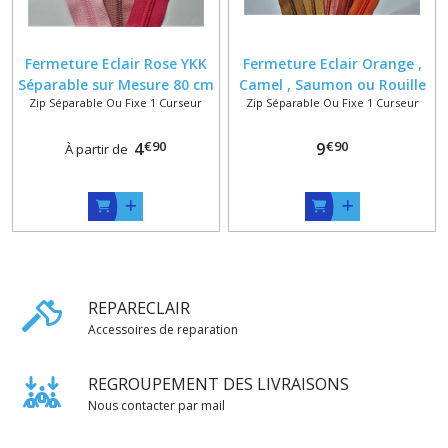
Fermeture Eclair Rose YKK
Fermeture Eclair Orange ,
Séparable sur Mesure 80 cm
Camel , Saumon ou Rouille
Zip Séparable Ou Fixe 1 Curseur
Zip Séparable Ou Fixe 1 Curseur
maxi + Curseur Classique
YKK sur mesure + Curseur
ou Reversible
Massif Classique ou
€
90
€
90
4
Reversible
9
À partir de
REPARECLAIR
Accessoires de reparation
REGROUPEMENT DES LIVRAISONS
Nous contacter par mail