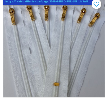
https://labidouillerie.com/page/356991-INFO-SUR-LES-LIVRAISONS.html