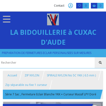
Contact
0
0
LA BIDOUILLERIE à CUXAC
D'AUDE
PREPARATION DE FERMETURES ECLAIR PERSONALISEES SUR MESURES
Accueil
ZIP NYLON
SPIRALE NYLON No 5C YKK ( 6.5 mm )
Zip séparable ou fixe 1 curseur
Série 7 Sac , Fermeture Eclair Blanche YKK + Curseur Massif LPY Doré
ou Argenté , Longueur maxi sur mesure 35 CM ,