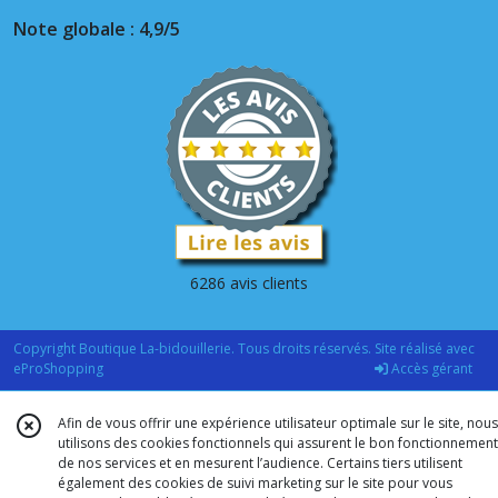
Note globale : 4,9/5
6286 avis clients
Copyright Boutique La-bidouillerie. Tous droits réservés. Site réalisé avec
eProShopping
Accès gérant
Afin de vous offrir une expérience utilisateur optimale sur le site, nous
utilisons des cookies fonctionnels qui assurent le bon fonctionnement
de nos services et en mesurent l’audience. Certains tiers utilisent
également des cookies de suivi marketing sur le site pour vous