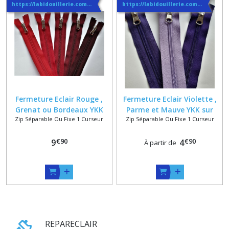
https://labidouillerie.com/page/356991-INFO-SUR-LES-LIVRAISONS.html
https://labidouillerie.com/page/356991-INFO-SUR-LES-LIVRAISONS.html
Fermeture Eclair Rouge ,
Fermeture Eclair Violette ,
Grenat ou Bordeaux YKK
Parme et Mauve YKK sur
Zip Séparable Ou Fixe 1 Curseur
Zip Séparable Ou Fixe 1 Curseur
sur mesure + Curseur
mesure Classique ou
Massif Classique ou
Reversible
€
90
€
90
Reversible
9
4
À partir de
REPARECLAIR