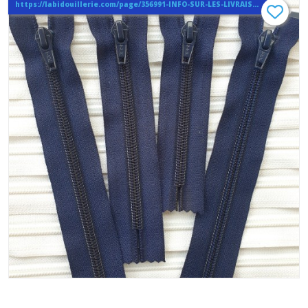
https://labidouillerie.com/page/356991-INFO-SUR-LES-LIVRAISONS.html