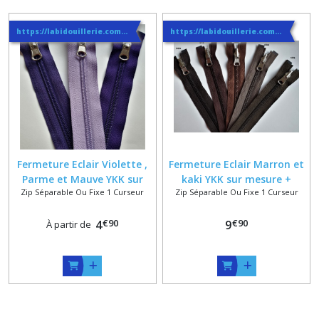
https://labidouillerie.com/page/356991-INFO-SUR-LES-LIVRAISONS.html
https://labidouillerie.com/page/356991-INFO-SUR-LES-LIVRAISONS.html
Fermeture Eclair Violette ,
Fermeture Eclair Marron et
Parme et Mauve YKK sur
kaki YKK sur mesure +
Zip Séparable Ou Fixe 1 Curseur
Zip Séparable Ou Fixe 1 Curseur
mesure Classique ou
Curseur Massif Classique ou
Reversible
Reversible
€
90
€
90
4
9
À partir de