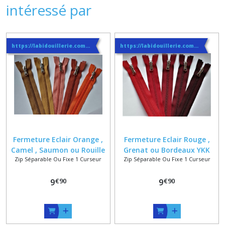
intéressé par
https://labidouillerie.com/page/356991-INFO-SUR-LES-LIVRAISONS.html
https://labidouillerie.com/page/356991-INFO-SUR-LES-LIVRAISONS.html
Fermeture Eclair Orange ,
Fermeture Eclair Rouge ,
Camel , Saumon ou Rouille
Grenat ou Bordeaux YKK
Zip Séparable Ou Fixe 1 Curseur
Zip Séparable Ou Fixe 1 Curseur
YKK sur mesure + Curseur
sur mesure + Curseur
Massif Classique ou
Massif Classique ou
€
90
€
90
Reversible
9
Reversible
9