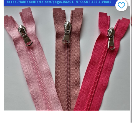
https://labidouillerie.com/page/356991-INFO-SUR-LES-LIVRAISONS.html