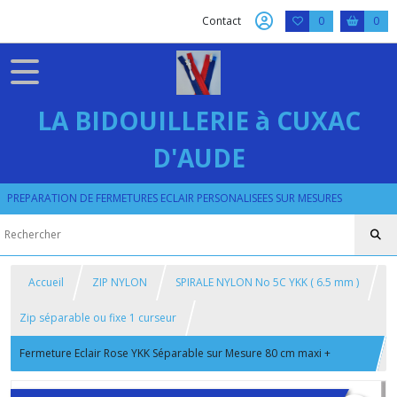
Contact
0
0
LA BIDOUILLERIE à CUXAC
D'AUDE
PREPARATION DE FERMETURES ECLAIR PERSONALISEES SUR MESURES
Accueil
ZIP NYLON
SPIRALE NYLON No 5C YKK ( 6.5 mm )
Zip séparable ou fixe 1 curseur
Fermeture Eclair Rose YKK Séparable sur Mesure 80 cm maxi +
Curseur Classique ou Reversible