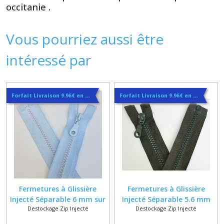
occitanie .
Vous pourriez aussi être
intéressé par
Forfait Livraison 9.96€ en Courrier Suivi
Forfait Livraison 9.96€ en Courrier Suivi
Fermetures à Glissière
Fermetures à Glissière
Injecté Séparable 6 mm sur
Injecté Séparable 5.6 mm
Destockage Zip Injecté
Destockage Zip Injecté
Ruban Bleu ciel 35 cm
sur Ruban kaki