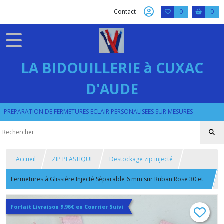
Contact
0
0
LA BIDOUILLERIE à CUXAC
D'AUDE
PREPARATION DE FERMETURES ECLAIR PERSONALISEES SUR MESURES
Accueil
ZIP PLASTIQUE
Destockage zip injecté
Fermetures à Glissière Injecté Séparable 6 mm sur Ruban Rose 30 et
35 cm
Forfait Livraison 9.96€ en Courrier Suivi