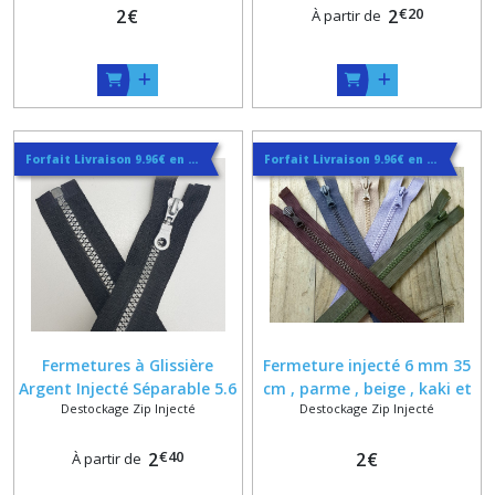
€
20
2
€
2
À partir de
Forfait Livraison 9.96€ en Courrier Suivi
Forfait Livraison 9.96€ en Courrier Suivi
Fermetures à Glissière
Fermeture injecté 6 mm 35
Argent Injecté Séparable 5.6
cm , parme , beige , kaki et
Destockage Zip Injecté
Destockage Zip Injecté
mm sur Ruban Noir
gris
€
40
2
2
€
À partir de