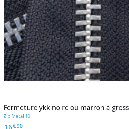
Fermeture ykk noire ou marron à gross
Zip Metal 10
€
90
16