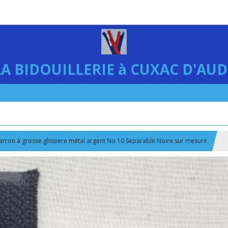
LA BIDOUILLERIE à CUXAC D'AUD
arron à grosse glissiere métal argent No 10 Separable Noire sur mesure