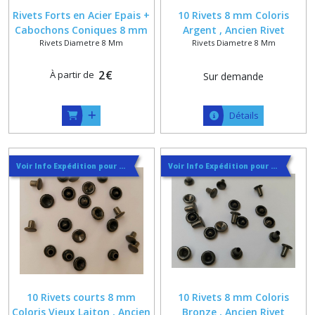
Rivets Forts en Acier Epais +
10 Rivets 8 mm Coloris
Cabochons Coniques 8 mm
Argent , Ancien Rivet
Rivets Diametre 8 Mm
Rivets Diametre 8 Mm
Coloris Canon de fusil ,
Tubulaire de Cordonnerie
Ancien Rivet Tubulaire de
Cordonnerie
2
€
À partir de
Sur demande
Détails
Voir Info Expédition pour Régler les Frais de Port au Meilleur Prix , En haut d'ecran à Droite
Voir Info Expédition pour Régler les Frais de Port au Meilleur Prix , En haut d'ecran à Droite
10 Rivets courts 8 mm
10 Rivets 8 mm Coloris
Coloris Vieux Laiton , Ancien
Bronze , Ancien Rivet