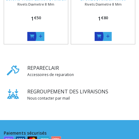
Rivets Diametre 8 Mm
Rivets Diametre 8 Mm
Rivet Tubulaire de
Tubulaire de Cordonnerie
Cordonnerie
€
50
€
80
1
1
REPARECLAIR
Accessoires de reparation
REGROUPEMENT DES LIVRAISONS
Nous contacter par mail
Paiements sécurisés