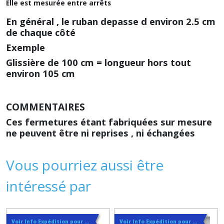
Elle est mesurée entre arrêts
En général , le ruban depasse d environ 2.5 cm
de chaque côté
Exemple
Glissière de 100 cm = longueur hors tout
environ 105 cm
COMMENTAIRES
Ces fermetures étant fabriquées sur mesure
ne peuvent être ni reprises , ni échangées
Vous pourriez aussi être
intéressé par
Voir Info Expédition pour Régler les Frais de Port au Meilleur Prix , En haut d'ecran à Droite
Voir Info Expédition pour Régler les Frais de Port au Meilleur Prix , En haut d'ecran à Droite