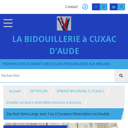
Contact
0
0
LA BIDOUILLERIE à CUXAC
D'AUDE
PREPARATION DE FERMETURES ECLAIR PERSONALISEES SUR MESURES
Accueil
ZIP NYLON
SPIRALE NYLON No 5 ( 6 mm )
Double curseurs réversibles bouche à bouche
Zip Noir Extra Large avec 1ou 2 Curseurs Réversibles ou Double
Tirettes sur Mesure