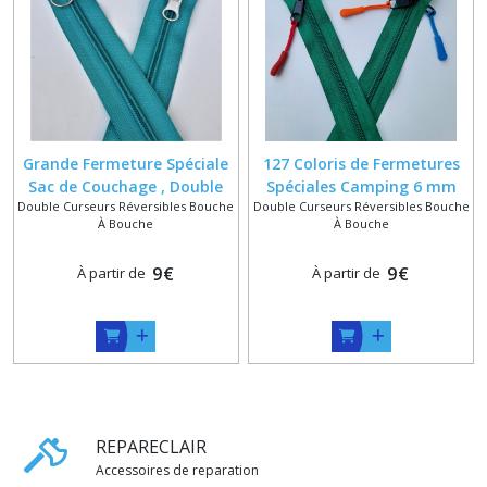
Grande Fermeture Spéciale
127 Coloris de Fermetures
Sac de Couchage , Double
Spéciales Camping 6 mm
Double Curseurs Réversibles Bouche
Double Curseurs Réversibles Bouche
Curseurs Bouche à Bouche ,
avec Double Curseurs
À Bouche
À Bouche
Zip 6 mm sur Mesure dans
Bouche à Bouche à Double
128 Couleurs
Tirettes , Longueur sur
9
€
9
€
À partir de
À partir de
Mesure
REPARECLAIR
Accessoires de reparation