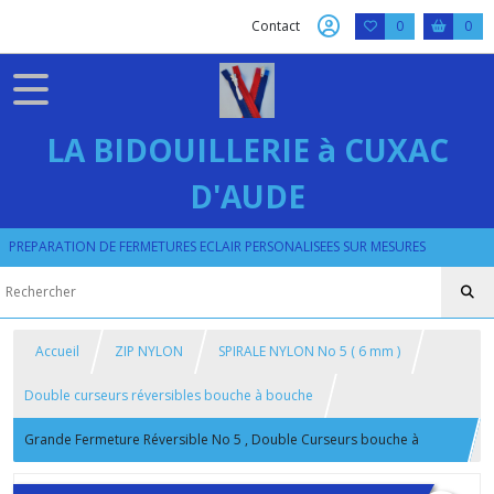
Contact
0
0
LA BIDOUILLERIE à CUXAC
D'AUDE
PREPARATION DE FERMETURES ECLAIR PERSONALISEES SUR MESURES
Accueil
ZIP NYLON
SPIRALE NYLON No 5 ( 6 mm )
Double curseurs réversibles bouche à bouche
Grande Fermeture Réversible No 5 , Double Curseurs bouche à
bouche , Zip 6 mm , Longueur sur Mesure , 125 COLORIS