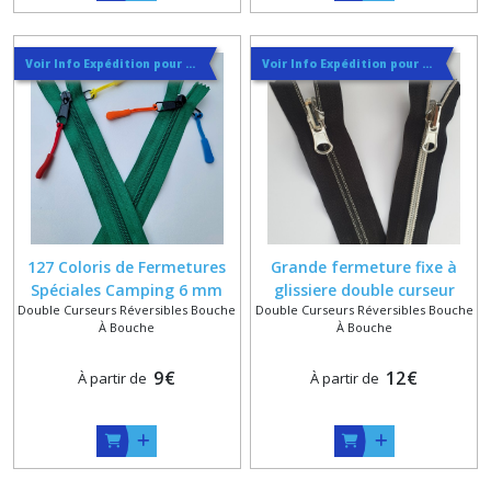
Voir Info Expédition pour Régler les Frais de Port au Meilleur Prix , En haut d'ecran à Droite
Voir Info Expédition pour Régler les Frais de Port au Meilleur Prix , En haut d'ecran à Droite
127 Coloris de Fermetures
Grande fermeture fixe à
Spéciales Camping 6 mm
glissiere double curseur
Double Curseurs Réversibles Bouche
Double Curseurs Réversibles Bouche
avec Double Curseurs
bouche à bouche sur
À Bouche
À Bouche
Bouche à Bouche à Double
mesure
Tirettes , Longueur sur
9
€
12
€
À partir de
À partir de
Mesure