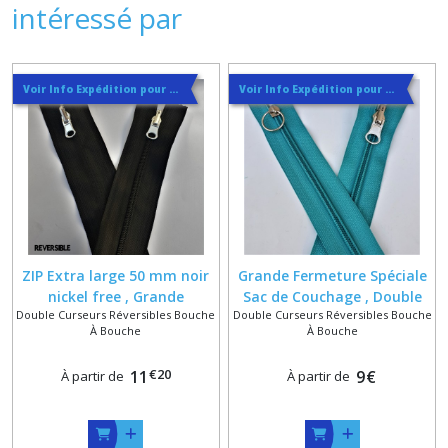
intéressé par
Voir Info Expédition pour Régler les Frais de Port au Meilleur Prix , En haut d'ecran à Droite
Voir Info Expédition pour Régler les Frais de Port au Meilleur Prix , En haut d'ecran à Droite
ZIP Extra large 50 mm noir
Grande Fermeture Spéciale
nickel free , Grande
Sac de Couchage , Double
Double Curseurs Réversibles Bouche
Double Curseurs Réversibles Bouche
fermeture à glissiere
Curseurs Bouche à Bouche ,
À Bouche
À Bouche
double curseurs réversibles
Zip 6 mm sur Mesure dans
bouche à bouche sur
128 Couleurs
€
20
11
9
€
À partir de
À partir de
mesure de 50 à 350 cm