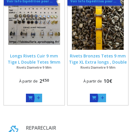
Voir Info Expédition pour Régler les Frais de Port au Meilleur Prix , En haut d'ecran à Droite
Voir Info Expédition pour Régler les Frais de Port au Meilleur Prix , En haut d'ecran à Droite
Longs Rivets Cuir 9 mm
Rivets Bronzes Tetes 9 mm
Tige L Double Tetes 9mm
Tige XL Extra longs , Double
Rivets Diametre 9 Mm
Rivets Diametre 9 Mm
vieux laiton or doré bronze
Calottes , 2P9/14
nickel argent
€
50
2
10
€
À partir de
À partir de
REPARECLAIR