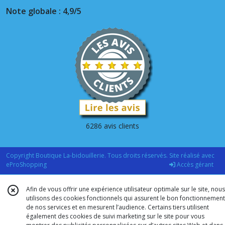
Note globale : 4,9/5
6286 avis clients
Copyright Boutique La-bidouillerie. Tous droits réservés. Site réalisé avec
eProShopping
Accès gérant
Afin de vous offrir une expérience utilisateur optimale sur le site, nous
utilisons des cookies fonctionnels qui assurent le bon fonctionnement
de nos services et en mesurent l’audience. Certains tiers utilisent
également des cookies de suivi marketing sur le site pour vous