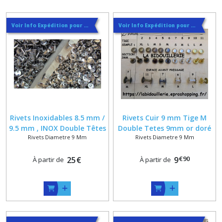
Voir Info Expédition pour Régler les Frais de Port au Meilleur Prix , En haut d'ecran à Droite
Voir Info Expédition pour Régler les Frais de Port au Meilleur Prix , En haut d'ecran à Droite
Rivets Inoxidables 8.5 mm /
Rivets Cuir 9 mm Tige M
9.5 mm , INOX Double Têtes
Double Tetes 9mm or doré
Rivets Diametre 9 Mm
Rivets Diametre 9 Mm
9 mm Tiges Tetes et
bronze nickel argenté
Calottes Coloris Argent
€
90
25
€
9
À partir de
À partir de