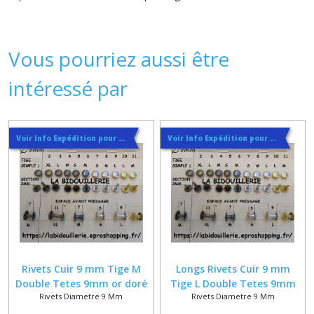
Vous pourriez aussi être
intéressé par
Voir Info Expédition pour Régler les Frais de Port au Meilleur Prix , En haut d'ecran à Droite
Voir Info Expédition pour Régler les Frais de Port au Meilleur Prix , En haut d'ecran à Droite
Rivets Cuir 9 mm Tige M
Longs Rivets Cuir 9 mm
Double Tetes 9mm or doré
Tige L Double Tetes 9mm
Rivets Diametre 9 Mm
Rivets Diametre 9 Mm
bronze nickel argenté
vieux laiton or doré bronze
nickel argent