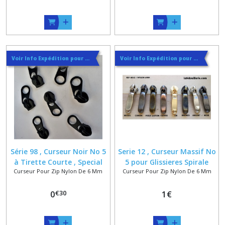
Voir Info Expédition pour Régler les Frais de Port au Meilleur Prix , En haut d'ecran à Droite
Voir Info Expédition pour Régler les Frais de Port au Meilleur Prix , En haut d'ecran à Droite
Série 98 , Curseur Noir No 5
Serie 12 , Curseur Massif No
à Tirette Courte , Special
5 pour Glissieres Spirale
Curseur Pour Zip Nylon De 6 Mm
Curseur Pour Zip Nylon De 6 Mm
zip nylon spirale 6 mm
Nylon 6 mm , Argenté ,
Doré , Vieux Nickel , Canon ,
€
30
0
Bronze ou Vieux Laiton
1
€