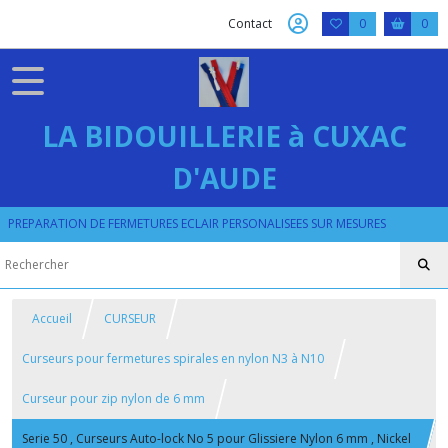
Contact
0
0
LA BIDOUILLERIE à CUXAC
D'AUDE
PREPARATION DE FERMETURES ECLAIR PERSONALISEES SUR MESURES
Accueil
CURSEUR
Curseurs pour fermetures spirales en nylon N3 à N10
Curseur pour zip nylon de 6 mm
Serie 50 , Curseurs Auto-lock No 5 pour Glissiere Nylon 6 mm , Nickel