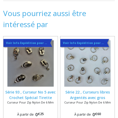
Vous pourriez aussi être
intéressé par
Voir Info Expédition pour Régler les Frais de Port au Meilleur Prix , En haut d'ecran à Droite
Voir Info Expédition pour Régler les Frais de Port au Meilleur Prix , En haut d'ecran à Droite
Série 93 , Curseur No 5 avec
Série 22 , Curseurs libres
Crochet Spécial Tirette
Argentés avec gros
Curseur Pour Zip Nylon De 6 Mm
Curseur Pour Zip Nylon De 6 Mm
Personnalisée , Curseurs
Anneaux 16 / 20 Numero 5
pour zip spirale 6 mm
pour fermeture spirale
€
25
€
60
0
nylon 6 mm
0
À partir de
À partir de