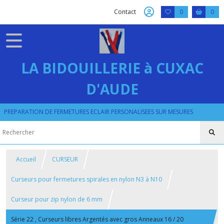
Contact
0
0
LA BIDOUILLERIE à CUXAC
D'AUDE
PREPARATION DE FERMETURES ECLAIR PERSONALISEES SUR MESURES
Accueil
CURSEUR
Curseurs pour fermetures spirales en nylon N3 à N10
Curseur pour zip nylon de 6 mm
Série 22 , Curseurs libres Argentés avec gros Anneaux 16 / 20