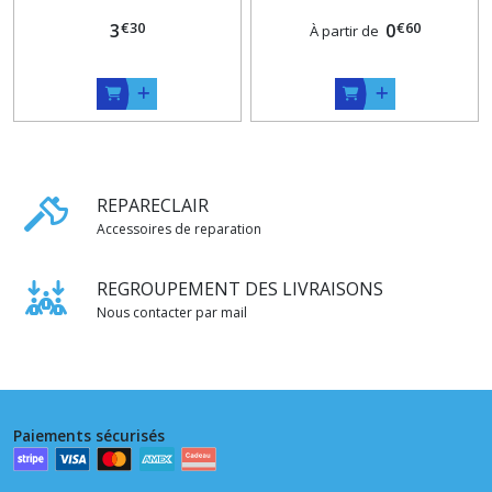
Curseur + Boitier +
€
30
€
60
Manchon + Arrets
3
0
À partir de
REPARECLAIR
Accessoires de reparation
REGROUPEMENT DES LIVRAISONS
Nous contacter par mail
Paiements sécurisés