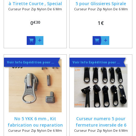
à Tirette Courte , Special
5 pour Glissieres Spirale
Curseur Pour Zip Nylon De 6 Mm
Curseur Pour Zip Nylon De 6 Mm
zip nylon spirale 6 mm
Nylon 6 mm , Argenté ,
Doré , Vieux Nickel , Canon ,
€
30
0
Bronze ou Vieux Laiton
1
€
Voir Info Expédition pour Régler les Frais de Port au Meilleur Prix , En haut d'ecran à Droite
Voir Info Expédition pour Régler les Frais de Port au Meilleur Prix , En haut d'ecran à Droite
No 5 YKK 6 mm , Kit
Curseur numero 5 pour
fabrication ou reparation
fermeture inversée de 6
Curseur Pour Zip Nylon De 6 Mm
Curseur Pour Zip Nylon De 6 Mm
fermeture en Nylon No 5 ,
mm