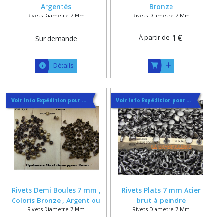
Argentés
Bronze
Rivets Diametre 7 Mm
Rivets Diametre 7 Mm
1
€
À partir de
Sur demande
Détails
Voir Info Expédition pour Régler les Frais de Port au Meilleur Prix , En haut d'ecran à Droite
Voir Info Expédition pour Régler les Frais de Port au Meilleur Prix , En haut d'ecran à Droite
Rivets Demi Boules 7 mm ,
Rivets Plats 7 mm Acier
Coloris Bronze , Argent ou
brut à peindre
Rivets Diametre 7 Mm
Rivets Diametre 7 Mm
Doré