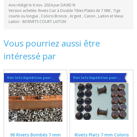
Avis rédigé le 6 nov. 2024 par DAVID N
Version achetée: Rivets Cuir à Double Têtes Plates de 7 MM , Tige
courte ou longue , Coloris Bronze , Argent , Canon , Laiton et Vieux
Laiton - 80 RIVETS COURT LAITON
Vous pourriez aussi être
intéressé par
Voir Info Expédition pour Régler les Frais de Port au Meilleur Prix , En haut d'ecran à Droite
Voir Info Expédition pour Régler les Frais de Port au Meilleur Prix , En haut d'ecran à Droite
90 Rivets Bombés 7 mm
Rivets Plats 7 mm Coloris