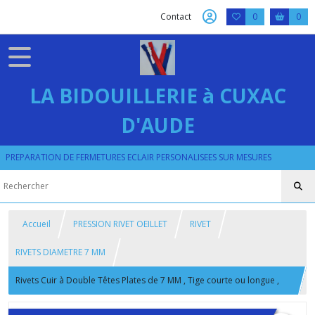
Contact
0
0
LA BIDOUILLERIE à CUXAC
D'AUDE
PREPARATION DE FERMETURES ECLAIR PERSONALISEES SUR MESURES
Accueil
PRESSION RIVET OEILLET
RIVET
RIVETS DIAMETRE 7 MM
Rivets Cuir à Double Têtes Plates de 7 MM , Tige courte ou longue ,
Coloris Bronze , Argent , Canon , Laiton et Vieux Laiton