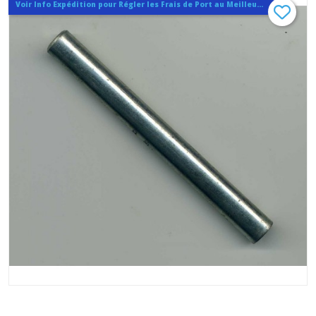
Voir Info Expédition pour Régler les Frais de Port au Meilleur Prix , En haut d'ecran à Droite