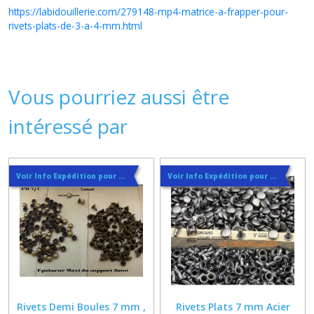
https://labidouillerie.com/279148-mp4-matrice-a-frapper-pour-
rivets-plats-de-3-a-4-mm.html
Vous pourriez aussi être
intéressé par
Voir Info Expédition pour Régler les Frais de Port au Meilleur Prix , En haut d'ecran à Droite
Voir Info Expédition pour Régler les Frais de Port au Meilleur Prix , En haut d'ecran à Droite
Rivets Demi Boules 7 mm ,
Rivets Plats 7 mm Acier