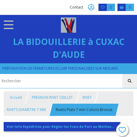
Contact
0
0
LA BIDOUILLERIE à CUXAC
D'AUDE
PREPARATION DE FERMETURES ECLAIR PERSONALISEES SUR MESURES
Accueil
PRESSION RIVET OEILLET
RIVET
RIVETS DIAMETRE 7 MM
Rivets Plats 7 mm Coloris Bronze
Voir Info Expédition pour Régler les Frais de Port au Meilleur Prix , En haut d'ecran à Droite