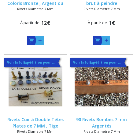
Coloris Bronze , Argent ou
brut à peindre
Rivets Diametre 7 Mm
Rivets Diametre 7 Mm
Doré
12
€
1
€
À partir de
À partir de
Voir Info Expédition pour Régler les Frais de Port au Meilleur Prix , En haut d'ecran à Droite
Voir Info Expédition pour Régler les Frais de Port au Meilleur Prix , En haut d'ecran à Droite
Rivets Cuir à Double Têtes
90 Rivets Bombés 7 mm
Plates de 7 MM , Tige
Argentés
Rivets Diametre 7 Mm
Rivets Diametre 7 Mm
courte ou longue , Coloris