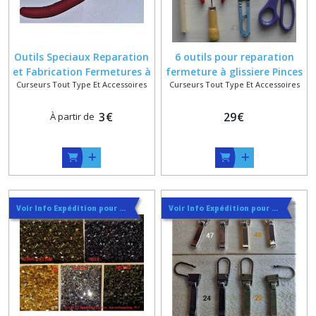
Outils Speciaux Reparation
6 outils pour reparation
et Fabrication Fermetures à
fermeture à glissiere Pinces
Curseurs Tout Type Et Accessoires
Curseurs Tout Type Et Accessoires
Glissieres
, ciseaux , coupe fil ,
poinçon , brosse fil laiton
3
€
29
€
À partir de
Voir Info Expédition pour Régler les Frais de Port au Meilleur Prix , En haut d'ecran à Droite
Voir Info Expédition pour Régler les Frais de Port au Meilleur Prix , En haut d'ecran à Droite