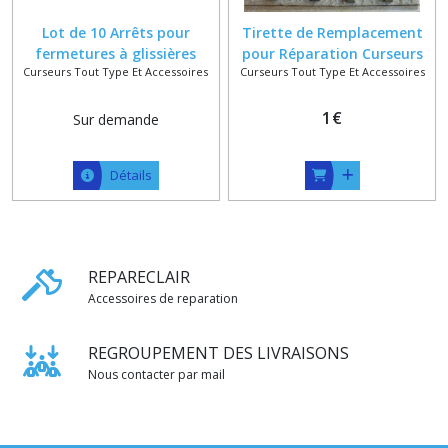
Lot de 10 Arrêts pour
Tirette de Remplacement
fermetures à glissières
pour Réparation Curseurs
Curseurs Tout Type Et Accessoires
Curseurs Tout Type Et Accessoires
No 4 à 7 , Bronze , Canon ,
Argenté , Doré ou Nickel
1
€
Sur demande
Détails
REPARECLAIR
Accessoires de reparation
REGROUPEMENT DES LIVRAISONS
Nous contacter par mail