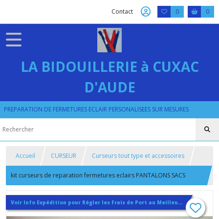
Contact
0
0
LA BIDOUILLERIE à CUXAC
D'AUDE
PREPARATION DE FERMETURES ECLAIR PERSONALISEES SUR MESURES
Accueil
CURSEUR
Curseurs tout type et accessoires
kit curseurs de reparation fermetures eclairs PANTALONS SACS
HOUSSES curseur fermeture eclair
Voir Info Expédition pour Régler les Frais de Port au Meilleur Prix , En haut d'ecran à Droite