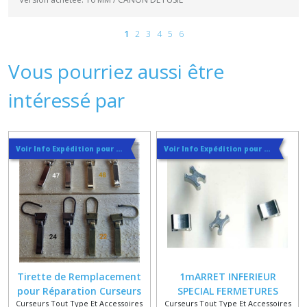
1
2
3
4
5
6
Vous pourriez aussi être
intéressé par
Voir Info Expédition pour Régler les Frais de Port au Meilleur Prix , En haut d'ecran à Droite
Voir Info Expédition pour Régler les Frais de Port au Meilleur Prix , En haut d'ecran à Droite
Tirette de Remplacement
1mARRET INFERIEUR
pour Réparation Curseurs
SPECIAL FERMETURES
Curseurs Tout Type Et Accessoires
Curseurs Tout Type Et Accessoires
No 4 à 7 , Bronze , Canon ,
INJECTE ou METAL ou