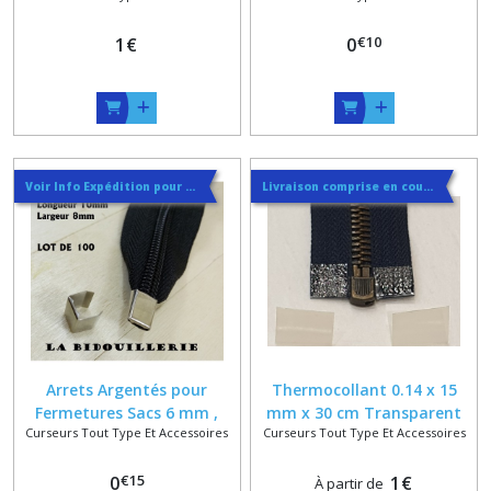
Argenté , Doré ou Nickel
NYLON 6 MM
€
10
1
€
0
Voir Info Expédition pour Régler les Frais de Port au Meilleur Prix , En haut d'ecran à Droite
Livraison comprise en courrier suivi
Arrets Argentés pour
Thermocollant 0.14 x 15
Fermetures Sacs 6 mm ,
mm x 30 cm Transparent
Curseurs Tout Type Et Accessoires
Curseurs Tout Type Et Accessoires
stop fermeture
pour renforcer les bas de
fermetures séparables ,
€
15
0
colle à tissus
1
€
À partir de