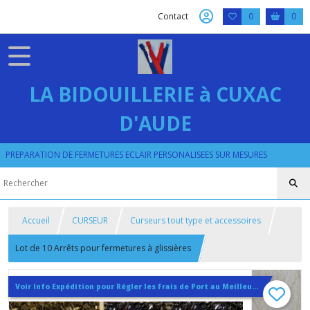
Contact
0
0
LA BIDOUILLERIE à CUXAC
D'AUDE
PREPARATION DE FERMETURES ECLAIR PERSONALISEES SUR MESURES
Accueil
CURSEUR
Curseurs tout type et accessoires
Lot de 10 Arrêts pour fermetures à glissières
Voir Info Expédition pour Régler les Frais de Port au Meilleur Prix , En haut d'ecran à Droite