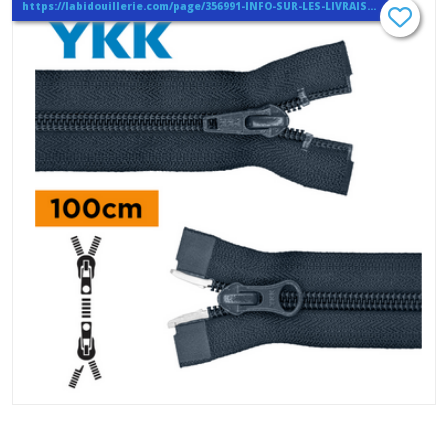
https://labidouillerie.com/page/356991-INFO-SUR-LES-LIVRAISONS.html