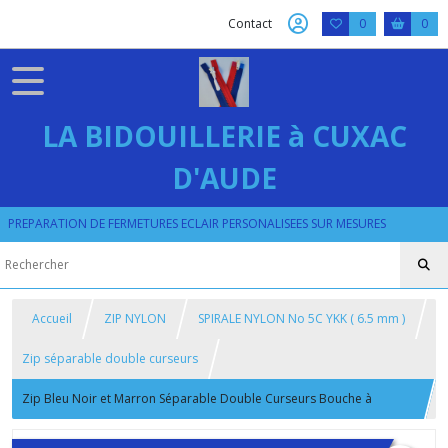
Contact
0
0
LA BIDOUILLERIE à CUXAC
D'AUDE
PREPARATION DE FERMETURES ECLAIR PERSONALISEES SUR MESURES
Accueil
ZIP NYLON
SPIRALE NYLON No 5C YKK ( 6.5 mm )
Zip séparable double curseurs
Zip Bleu Noir et Marron Séparable Double Curseurs Bouche à
Bouche ykk 5c sur mesure