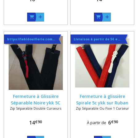
https://labidouillerie.com/page/356991-INFO-SUR-LES-LIVRAISONS.html
Livraison à partir de 5€ en courrier suivi
Fermeture à Glissière
Fermeture à glissière
Séparable Noire ykk 5C
Spirale 5c ykk sur Ruban
Zip Séparable Double Curseurs
Zip Séparable Ou Fixe 1 Curseur
Double Curseurs Bouche à
Bleu et Rouge + Curseur
Bouche
Blanc
€
90
€
90
14
6
À partir de