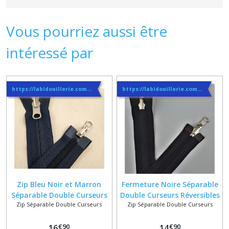
Vous pourriez aussi être
intéressé par
https://labidouillerie.com/page/356991-INFO-SUR-LES-LIVRAISONS.html
https://labidouillerie.com/page/356991-INFO-SUR-LES-LIVRAISONS.html
Zip Bleu Noir et Marron
Fermeture Noire Séparable
Séparable Double Curseurs
Double Curseurs Réversibles
Zip Séparable Double Curseurs
Zip Séparable Double Curseurs
Reversibles Bouche à
Bouche à Bouche sur
Bouche ykk 5c sur mesure
Mesure
€
90
€
90
16
14