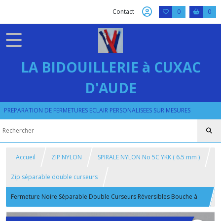
Contact
0
0
LA BIDOUILLERIE à CUXAC
D'AUDE
PREPARATION DE FERMETURES ECLAIR PERSONALISEES SUR MESURES
Accueil
ZIP NYLON
SPIRALE NYLON No 5C YKK ( 6.5 mm )
Zip séparable double curseurs
Fermeture Noire Séparable Double Curseurs Réversibles Bouche à
Bouche sur Mesure