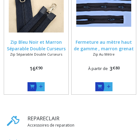
Zip Bleu Noir et Marron
Fermeture au mètre haut
Séparable Double Curseurs
de gamme , marron grenat
Zip Séparable Double Curseurs
Zip Au Mètre
Reversibles Bouche à
vert ykk 6,5 mm coloris
Bouche ykk 5c sur mesure
numero 520 . 916 et 570
€
90
€
80
16
3
À partir de
REPARECLAIR
Accessoires de reparation