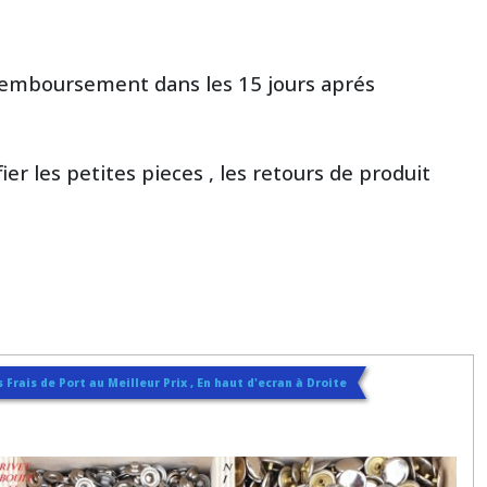
 remboursement dans les 15 jours aprés
ier les petites pieces , les retours de produit
 Frais de Port au Meilleur Prix , En haut d'ecran à Droite