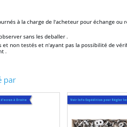
etournés à la charge de l'acheteur pour échange ou
bserver sans les deballer .
et non testés et n'ayant pas la possibilité de vérif
t .
é par
t d'ecran à Droite
Voir Info Expédition pour Régler les