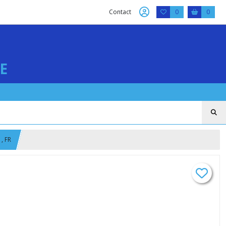
Contact
0
0
E
, FR