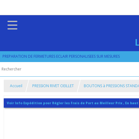
PREPARATION DE FERMETURES ECLAIR PERSONALISEES SUR MESURES
Accueil
PRESSION RIVET OEILLET
BOUTONS à PRESSIONS STAND
Voir Info Expédition pour Régler les Frais de Port au Meilleur Prix , En haut