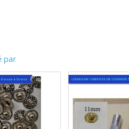
é par
t d'ecran à Droite
LIVRAISON COMPRISE EN COURRIER 