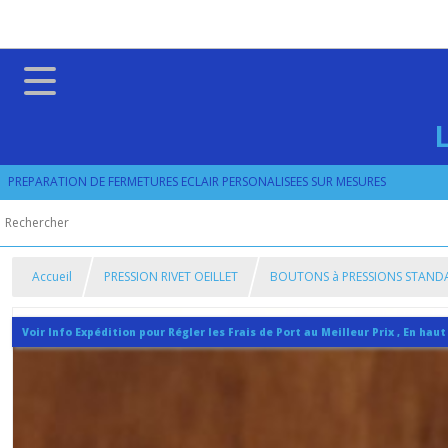
PREPARATION DE FERMETURES ECLAIR PERSONALISEES SUR MESURES
Accueil
PRESSION RIVET OEILLET
BOUTONS à PRESSIONS STAND
Voir Info Expédition pour Régler les Frais de Port au Meilleur Prix , En haut