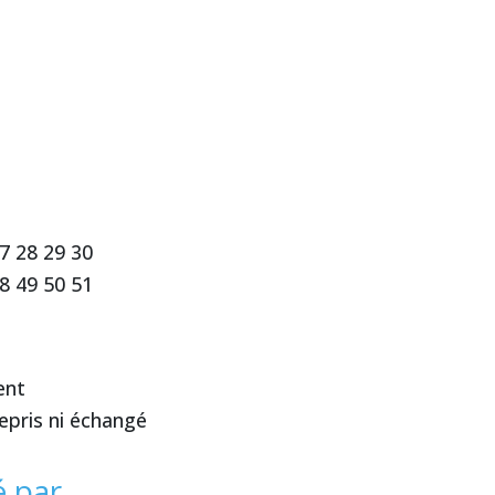
27 28 29 30
48 49 50 51
ment
epris ni échangé
é par