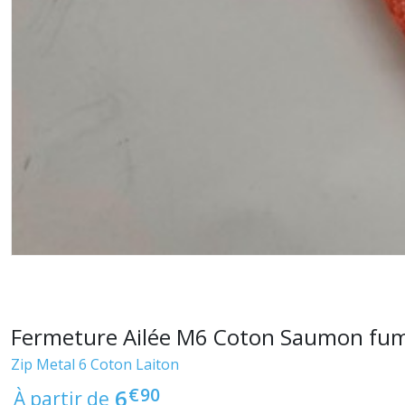
Fermeture Ailée M6 Coton Saumon fumé 
Zip Metal 6 Coton Laiton
€
90
6
À partir de