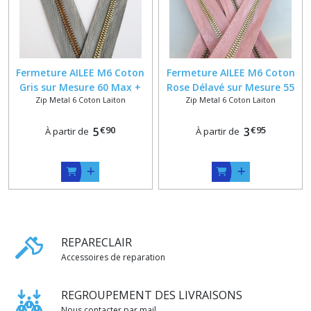
Fermeture AILEE M6 Coton
Fermeture AILEE M6 Coton
Gris sur Mesure 60 Max +
Rose Délavé sur Mesure 55
Zip Metal 6 Coton Laiton
Zip Metal 6 Coton Laiton
Glissière Laiton Patiné ou
Max + Glissière Laiton
Doré
Patiné ou Doré
€
90
€
95
5
3
À partir de
À partir de
REPARECLAIR
Accessoires de reparation
REGROUPEMENT DES LIVRAISONS
Nous contacter par mail