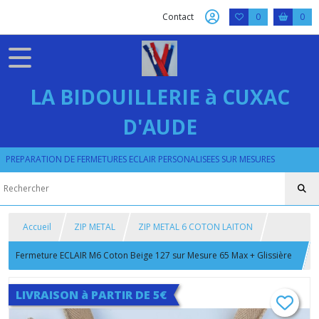
Contact
0
0
LA BIDOUILLERIE à CUXAC
D'AUDE
PREPARATION DE FERMETURES ECLAIR PERSONALISEES SUR MESURES
Accueil
ZIP METAL
ZIP METAL 6 COTON LAITON
Fermeture ECLAIR M6 Coton Beige 127 sur Mesure 65 Max + Glissière
Laiton Doré
LIVRAISON à PARTIR DE 5€