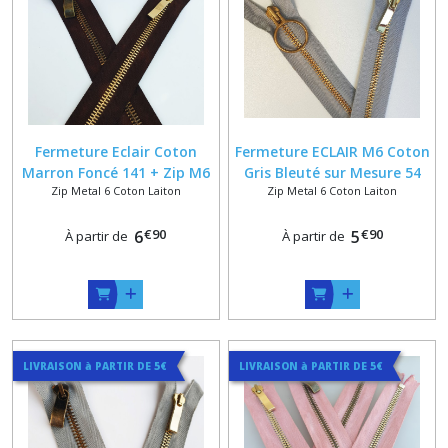
Fermeture Eclair Coton
Fermeture ECLAIR M6 Coton
Marron Foncé 141 + Zip M6
Gris Bleuté sur Mesure 54
Zip Metal 6 Coton Laiton
Zip Metal 6 Coton Laiton
Laiton Patiné ou Satiné
Max + Glissière Laiton
Patiné ou Doré
€
90
€
90
6
5
À partir de
À partir de
LIVRAISON à PARTIR DE 5€
LIVRAISON à PARTIR DE 5€