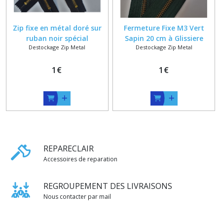
Zip fixe en métal doré sur
Fermeture Fixe M3 Vert
ruban noir spécial
Sapin 20 cm à Glissiere
Destockage Zip Metal
Destockage Zip Metal
maroquinerie de 5 à 18 cm
Métal Vieux Laiton
1
€
1
€
REPARECLAIR
Accessoires de reparation
REGROUPEMENT DES LIVRAISONS
Nous contacter par mail