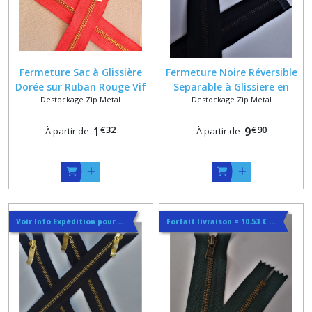
Fermeture Sac à Glissière
Fermeture Noire Réversible
Dorée sur Ruban Rouge Vif
Separable à Glissiere en
Destockage Zip Metal
Destockage Zip Metal
ou noir , Longueur sur
Métal Bronzé Noir 6 mm
mesure au centimètre
sur Mesure
€
32
€
90
1
9
À partir de
À partir de
Voir Info Expédition pour Régler les Frais de Port au Meilleur Prix , En haut d'ecran à Droite
Forfait livraison = 10.53 € lettre suivie ou 14.44€ en colissimo quelque soit la quantité