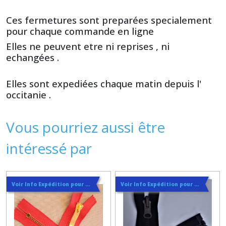
Ces fermetures sont preparées specialement
pour chaque commande en ligne
Elles ne peuvent etre ni reprises , ni
echangées .
Elles sont expediées chaque matin depuis l'
occitanie .
Vous pourriez aussi être
intéressé par
Voir Info Expédition pour Régler les Frais de Port au Meilleur Prix , En haut d'ecran à Droite
Voir Info Expédition pour Régler les Frais de Port au Meilleur Prix , En haut d'ecran à Droite