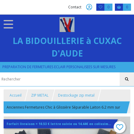
Contact
0
0
LA BIDOUILLERIE à CUXAC
D'AUDE
PREPARATION DE FERMETURES ECLAIR PERSONALISEES SUR MESURES
Accueil
ZIP METAL
Destockage zip metal
Anciennes Fermetures Chic à Glissière Séparable Laiton 6.2 mm sur
Ruban Coton Noir Délavé 60 cm
Forfait livraison = 10.53 € lettre suivie ou 14.44€ en colissimo quelque soit la quantité