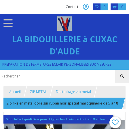
Contact
0
0
LA BIDOUILLERIE à CUXAC
D'AUDE
PREPARATION DE FERMETURES ECLAIR PERSONALISEES SUR MESURES
Accueil
ZIP METAL
Destockage zip metal
Zip fixe en métal doré sur ruban noir spécial maroquinerie de 5 à 18
cm
Voir Info Expédition pour Régler les Frais de Port au Meilleur Prix , En haut d'ecran à Droite