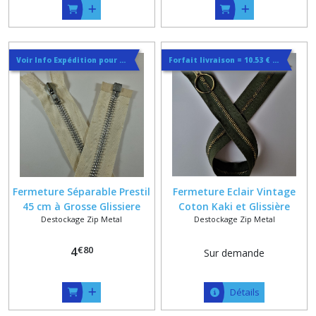
Voir Info Expédition pour Régler les Frais de Port au Meilleur Prix , En haut d'ecran à Droite
Forfait livraison = 10.53 € lettre suivie ou 14.44€ en colissimo quelque soit la quantité
Fermeture Séparable Prestil
Fermeture Eclair Vintage
45 cm à Grosse Glissiere
Coton Kaki et Glissière
Destockage Zip Metal
Destockage Zip Metal
Argent sur Ruban Coton
Laiton Antique 6 mm ,
Polyester Ecru
Longueur sur Mesure maxi
€
80
4
44 cm
Sur demande
Détails