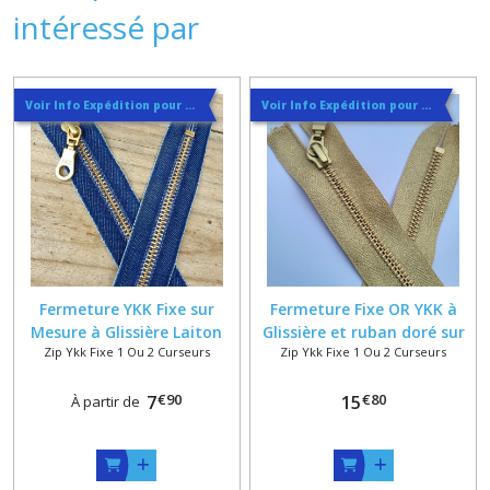
intéressé par
Voir Info Expédition pour Régler les Frais de Port au Meilleur Prix , En haut d'ecran à Droite
Voir Info Expédition pour Régler les Frais de Port au Meilleur Prix , En haut d'ecran à Droite
Fermeture YKK Fixe sur
Fermeture Fixe OR YKK à
Mesure à Glissière Laiton
Glissière et ruban doré sur
Zip Ykk Fixe 1 Ou 2 Curseurs
Zip Ykk Fixe 1 Ou 2 Curseurs
Doré Poli ou Or sur Ruban
mesure jusqu'à 60 cm
Bleu Jean Clair ou Foncé
€
90
€
80
7
15
À partir de