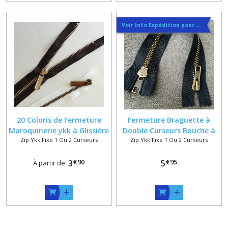
Voir Info Expédition pour Régler les Frais de Port au Meilleur Prix , En haut d'ecran à Droite
20 Coloris de Fermeture
Fermeture Braguette à
Maroquinerie ykk à Glissière
Double Curseurs Bouche à
Zip Ykk Fixe 1 Ou 2 Curseurs
Zip Ykk Fixe 1 Ou 2 Curseurs
Métal 6 mm en Vieux Laiton
Bouche ykk 6 mm noir 15 à
ou Nickelé sur Mesure
20 cm
€
90
€
95
3
5
À partir de