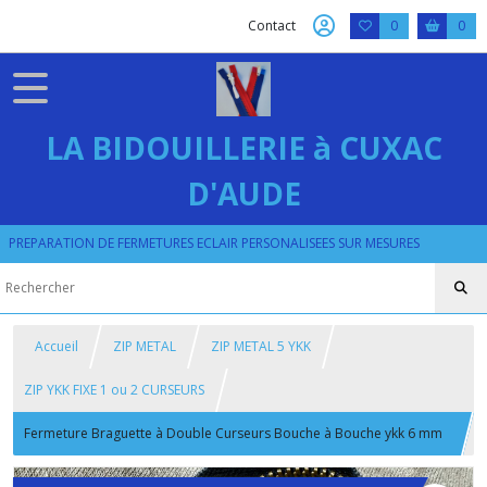
Contact
0
0
LA BIDOUILLERIE à CUXAC
D'AUDE
PREPARATION DE FERMETURES ECLAIR PERSONALISEES SUR MESURES
Accueil
ZIP METAL
ZIP METAL 5 YKK
ZIP YKK FIXE 1 ou 2 CURSEURS
Fermeture Braguette à Double Curseurs Bouche à Bouche ykk 6 mm
noir 15 à 20 cm