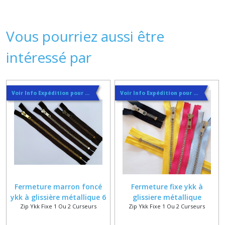
Vous pourriez aussi être
intéressé par
Voir Info Expédition pour Régler les Frais de Port au Meilleur Prix , En haut d'ecran à Droite
Voir Info Expédition pour Régler les Frais de Port au Meilleur Prix , En haut d'ecran à Droite
Fermeture marron foncé
Fermeture fixe ykk à
ykk à glissière métallique 6
glissiere métallique
Zip Ykk Fixe 1 Ou 2 Curseurs
Zip Ykk Fixe 1 Ou 2 Curseurs
mm spécial vêtement
argentée 6 mm dans 27
coloris de ruban