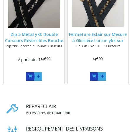
Zip 5 Métal ykk Double
Fermeture Eclair sur Mesure
Curseurs Réversibles Bouche
à Glissière Laiton ykk sur
Zip Ykk Separable Double Curseurs
Zip Ykk Fixe 1 Ou 2 Curseurs
à Bouche Séparable sur
Ruban Noir
Mesure , Ruban noir ou
€
90
€
90
Marron , Finition Nickelé ou
19
9
À partir de
Bronze
REPARECLAIR
Accessoires de reparation
REGROUPEMENT DES LIVRAISONS