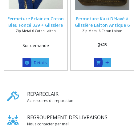
Fermeture Eclair en Coton
Fermeture Kaki Délavé à
Bleu Foncé 039 + Glissiere
Glissière Laiton Antique 6
Zip Metal 6 Coton Laiton
Zip Metal 6 Coton Laiton
Métal Doré Poli 6.2 mm , Zip
mm sur mesure jusqu'à 60
Fixe sur Mesure jusqu'à 58
cm
€
90
cm
9
Sur demande
Détails
REPARECLAIR
Accessoires de reparation
REGROUPEMENT DES LIVRAISONS
Nous contacter par mail