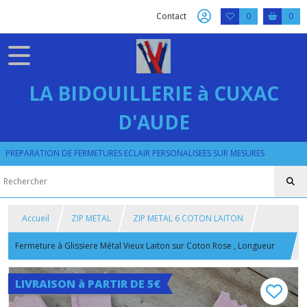
Contact
0
0
LA BIDOUILLERIE à CUXAC
D'AUDE
PREPARATION DE FERMETURES ECLAIR PERSONALISEES SUR MESURES
Accueil
ZIP METAL
ZIP METAL 6 COTON LAITON
Fermeture à Glissiere Métal Vieux Laiton sur Coton Rose , Longueur
25 cm , 30 cm , 35 cm , 40 cm , 45 cm
LIVRAISON à PARTIR DE 5€