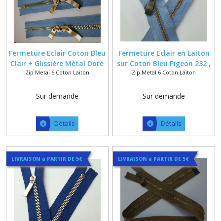
Fermeture Eclair Coton Bleu
Fermeture Eclair en Laiton
Clair + Glissière Métal Doré
sur Coton Bleu Pigeon 232 ,
Zip Metal 6 Coton Laiton
Zip Metal 6 Coton Laiton
ou Vieux Laiton 6 mm Sur
Finition Patinée , Dorée ou
Mesure Jusqu' 55 cm
Polie , Longueur sur Mesure
Sur demande
Sur demande
Détails
Détails
LIVRAISON à PARTIR DE 5€
LIVRAISON à PARTIR DE 5€