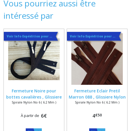
Vous pourriez aussi être
intéressé par
Voir Info Expédition pour Régler les Frais de Port au Meilleur Prix , En haut d'ecran à Droite
Voir Info Expédition pour Régler les Frais de Port au Meilleur Prix , En haut d'ecran à Droite
Fermeture Noire pour
Fermeture Eclair Pretil
bottes cavalières , Glissiere
Marron 088 , Glissiere Nylon
Spirale Nylon No 6 ( 6.2 Mm )
Spirale Nylon No 6 ( 6.2 Mm )
Nylon No 6 Ailée sur Mesure
Numero 6 sur Mesure maxi
maxi 62 cm
35 cm
€
50
6
€
4
À partir de