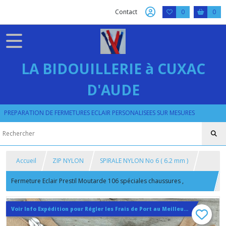
Contact
0
0
LA BIDOUILLERIE à CUXAC
D'AUDE
PREPARATION DE FERMETURES ECLAIR PERSONALISEES SUR MESURES
Accueil
ZIP NYLON
SPIRALE NYLON No 6 ( 6.2 mm )
Fermeture Eclair Prestil Moutarde 106 spéciales chaussures ,
Glissiere Nylon Numero 6 sur Mesure maxi 25 cm
Voir Info Expédition pour Régler les Frais de Port au Meilleur Prix , En haut d'ecran à Droite