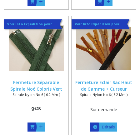
Voir Info Expédition pour Régler les Frais de Port au Meilleur Prix , En haut d'ecran à Droite
Voir Info Expédition pour Régler les Frais de Port au Meilleur Prix , En haut d'ecran à Droite
Fermeture Séparable
Fermeture Eclair Sac Haut
Spirale No6 Coloris Vert
de Gamme + Curseur
Spirale Nylon No 6 ( 6.2 Mm )
Spirale Nylon No 6 ( 6.2 Mm )
Forestier sur Mesure
Massif Glacé Finition Doré
Jusqu'à 145 cm
ou Argenté , sur Mesure
€
90
9
Sur demande
Détails