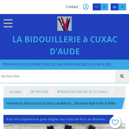
Contact
0
0
LA BIDOUILLERIE à CUXAC
D'AUDE
PREPARATION DE FERMETURES ECLAIR PERSONALISEES SUR MESURES
Accueil
ZIP NYLON
SPIRALE NYLON No 6 ( 6.2 mm )
Fermeture Noire pour bottes cavalières , Glissiere Nylon No 6 Ailée
sur Mesure maxi 62 cm
Voir Info Expédition pour Régler les Frais de Port au Meilleur Prix , En haut d'ecran à Droite