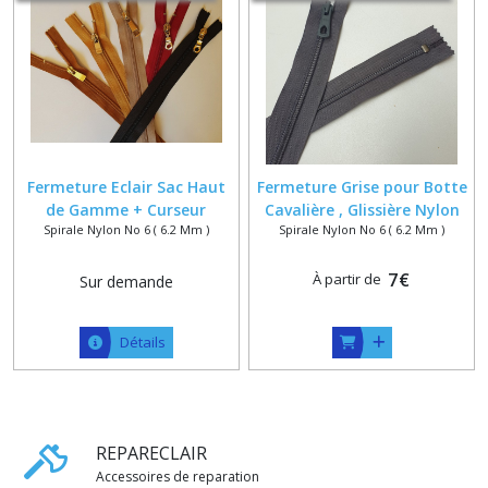
Fermeture Eclair Sac Haut
Fermeture Grise pour Botte
de Gamme + Curseur
Cavalière , Glissière Nylon
Spirale Nylon No 6 ( 6.2 Mm )
Spirale Nylon No 6 ( 6.2 Mm )
Massif Glacé Finition Doré
Numéro 7 sur Mesure maxi
ou Argenté , sur Mesure
60 cm
7
€
À partir de
Sur demande
Détails
REPARECLAIR
Accessoires de reparation