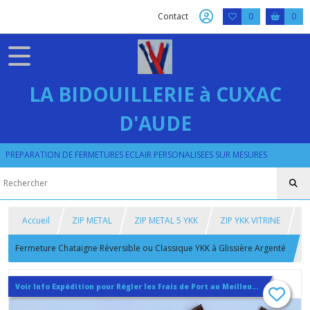
Contact
0
0
LA BIDOUILLERIE à CUXAC
D'AUDE
PREPARATION DE FERMETURES ECLAIR PERSONALISEES SUR MESURES
Accueil
ZIP METAL
ZIP METAL 5 YKK
ZIP YKK VITRINE
Fermeture Chataigne Réversible ou Classique YKK à Glissière Argenté
6 mm , Longueur sur Mesure Maxi 40 cm
Voir Info Expédition pour Régler les Frais de Port au Meilleur Prix , En haut d'ecran à Droite