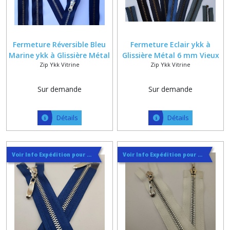
Fermeture Réversible Bleu
Fermeture Eclair ykk à
Marine ykk à Glissière Métal
Glissière Métal 6 mm Vieux
Zip Ykk Vitrine
Zip Ykk Vitrine
6 mm en Laiton Nickelé et
Laiton sur Ruban Noir , Bleu
Bronzé ou Aluminium
Marine ou Gris , Sur Mesure
Maxi 80 cm , Classique ou
Sur demande
Sur demande
reversible
Détails
Détails
Voir Info Expédition pour Régler les Frais de Port au Meilleur Prix , En haut d'ecran à Droite
Voir Info Expédition pour Régler les Frais de Port au Meilleur Prix , En haut d'ecran à Droite