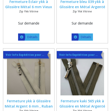
Fermeture Eclair ykk à
Fermeture bleu 039 ykk à
Glissière Métal 6 mm Vieux
Glissière en Métal Argenté
Zip Ykk Vitrine
Zip Ykk Vitrine
Laiton sur Ruban Noir , Bleu
de 6 mm Sur Mesure
Marine ou Gris , Sur Mesure
Maxi 80 cm , Classique ou
Sur demande
Sur demande
reversible
Détails
Détails
Voir Info Expédition pour Régler les Frais de Port au Meilleur Prix , En haut d'ecran à Droite
Voir Info Expédition pour Régler les Frais de Port au Meilleur Prix , En haut d'ecran à Droite
Fermeture ykk à Glissière
Fermeture kaki 565 ykk à
Métal Argent 6 mm , Ruban
Glissière en Métal Argenté
Zip Ykk Vitrine
Zip Ykk Vitrine