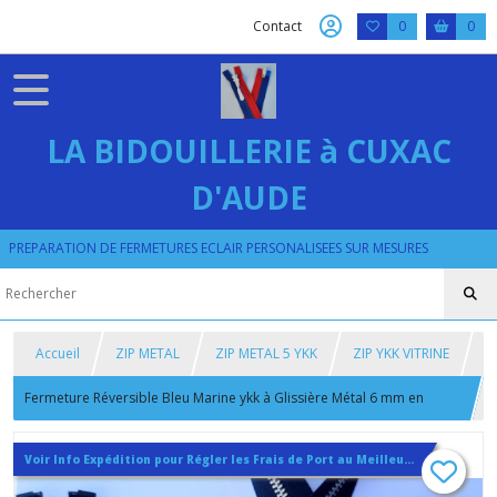
Contact
0
0
LA BIDOUILLERIE à CUXAC
D'AUDE
PREPARATION DE FERMETURES ECLAIR PERSONALISEES SUR MESURES
Accueil
ZIP METAL
ZIP METAL 5 YKK
ZIP YKK VITRINE
Fermeture Réversible Bleu Marine ykk à Glissière Métal 6 mm en
Laiton Nickelé et Bronzé ou Aluminium
Voir Info Expédition pour Régler les Frais de Port au Meilleur Prix , En haut d'ecran à Droite