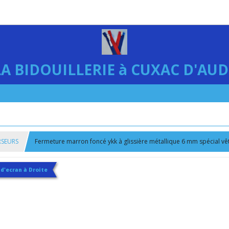
LA BIDOUILLERIE à CUXAC D'AUD
URSEURS
Fermeture marron foncé ykk à glissière métallique 6 mm spécial v
 d'ecran à Droite