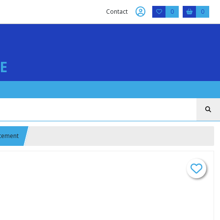
Contact
0
0
E
êtement