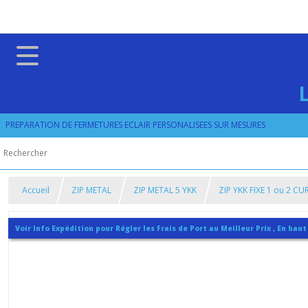
PREPARATION DE FERMETURES ECLAIR PERSONALISEES SUR MESURES
Accueil
ZIP METAL
ZIP METAL 5 YKK
ZIP YKK FIXE 1 ou 2 C
Voir Info Expédition pour Régler les Frais de Port au Meilleur Prix , En haut