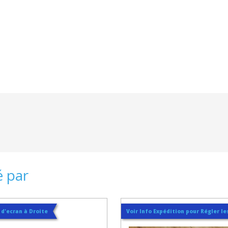
é par
t d'ecran à Droite
Voir Info Expédition pour Régler les