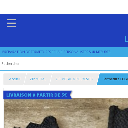
PREPARATION DE FERMETURES ECLAIR PERSONALISEES SUR MESURES
Accueil
ZIP METAL
ZIP METAL 6 POLYESTER
Fermeture ECLAI
LIVRAISON à PARTIR DE 5€