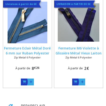
Livraison à partir de 6€
LIVRAISON à PARTIR DE 5€
Fermeture Eclair Métal Doré
Fermeture M6 Violette à
6 mm sur Ruban Polyester
Glissière Métal Vieux Laiton
Zip Metal 6 Polyester
Zip Metal 6 Polyester
Bleu Jean Clair No 575
ou Doré Satiné 6 mm , 1 ou
2 Curseurs Bouche à Bouche
€
26
8
Massif ou Réversible
2
€
À partir de
À partir de
REPARECLAIR