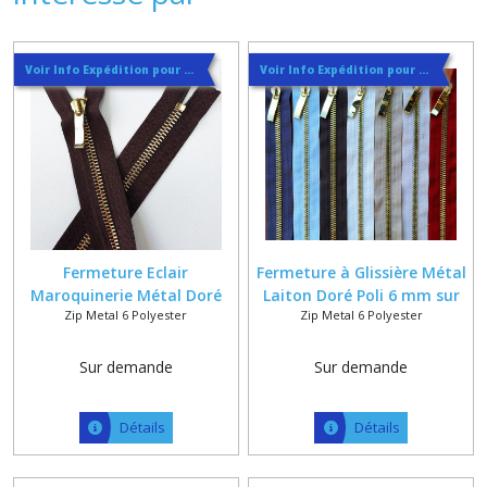
Voir Info Expédition pour Régler les Frais de Port au Meilleur Prix , En haut d'ecran à Droite
Voir Info Expédition pour Régler les Frais de Port au Meilleur Prix , En haut d'ecran à Droite
Fermeture Eclair
Fermeture à Glissière Métal
Maroquinerie Métal Doré
Laiton Doré Poli 6 mm sur
Zip Metal 6 Polyester
Zip Metal 6 Polyester
Poli 6 mm sur Ruban
12 Coloris de Ruban
Polyester
Polyester
Sur demande
Sur demande
Détails
Détails