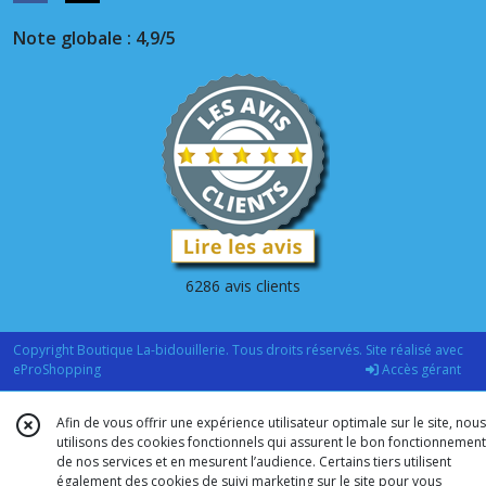
Note globale : 4,9/5
6286 avis clients
Copyright Boutique La-bidouillerie. Tous droits réservés. Site réalisé avec
eProShopping
Accès gérant
Afin de vous offrir une expérience utilisateur optimale sur le site, nous
utilisons des cookies fonctionnels qui assurent le bon fonctionnement
de nos services et en mesurent l’audience. Certains tiers utilisent
également des cookies de suivi marketing sur le site pour vous