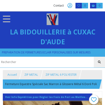
Contact
0
0
LA BIDOUILLERIE à CUXAC
D'AUDE
PREPARATION DE FERMETURES ECLAIR PERSONALISEES SUR MESURES
Accueil
ZIP METAL
ZIP METAL 6 POLYESTER
Fermeture Equestre Spéciale Sac Marron à Glissiere Métal 6 Doré Poli
, Fabriquée en France
Voir Info Expédition pour Régler les Frais de Port au Meilleur Prix , En haut d'ecran à Droite