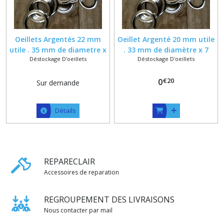
Oeillets Argentés 22 mm
Oeillet Argenté 20 mm utile
utile . 35 mm de diametre x
. 33 mm de diamètre x 7
Déstockage D'oeillets
Déstockage D'oeillets
7 mm d epaisseur
mm d épaisseur
€
20
0
Sur demande
Détails
REPARECLAIR
Accessoires de reparation
REGROUPEMENT DES LIVRAISONS
Nous contacter par mail