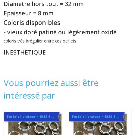
Diametre hors tout = 32 mm
Epaisseur = 8 mm
Coloris disponibles
- vieux doré patiné ou légèrement oxidé
coloris trés irrégulier entre ces oeillets
INESTHETIQUE
Vous pourriez aussi être
intéressé par
Forfait livraison = 10.53 € lettre suivie ou 14.44€ en colissimo quelque soit la quantité
Forfait livraison = 10.53 € lettre suivie ou 14.44€ en colissimo quelque soit la quantité