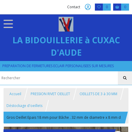
Contact
0
0
LA BIDOUILLERIE à CUXAC
D'AUDE
PREPARATION DE FERMETURES ECLAIR PERSONALISEES SUR MESURES
Accueil
PRESSION RIVET OEILLET
OEILLETS DE 3 à 30 MM
Déstockage d'oeillets
Gros Oeillet Epais 18 mm pour Bâche . 32 mm de diametre x 8 mm d
epaisseur , Vieux doré