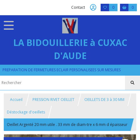
Contact
0
0
LA BIDOUILLERIE à CUXAC
D'AUDE
PREPARATION DE FERMETURES ECLAIR PERSONALISEES SUR MESURES
Accueil
PRESSION RIVET OEILLET
OEILLETS DE 3 à 30 MM
Déstockage d'oeillets
Oeillet Argenté 20 mm utile . 33 mm de diam-tre x 6 mm d épaisseur