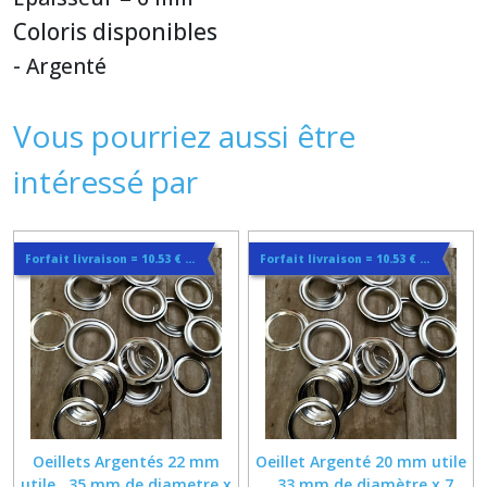
Coloris disponibles
- Argenté
Vous pourriez aussi être
intéressé par
Forfait livraison = 10.53 € lettre suivie ou 14.44€ en colissimo quelque soit la quantité
Forfait livraison = 10.53 € lettre suivie ou 14.44€ en colissimo quelque soit la quantité
Oeillets Argentés 22 mm
Oeillet Argenté 20 mm utile
utile . 35 mm de diametre x
. 33 mm de diamètre x 7