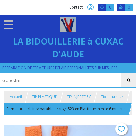
Contact
0
0
LA BIDOUILLERIE à CUXAC
D'AUDE
PREPARATION DE FERMETURES ECLAIR PERSONALISEES SUR MESURES
Accueil
ZIP PLASTIQUE
ZIP INJECTE 5V
Zip 1 curseur
Fermeture eclair séparable orange 523 en Plastique Injecté 6 mm sur
Mesure option cordon et reversible