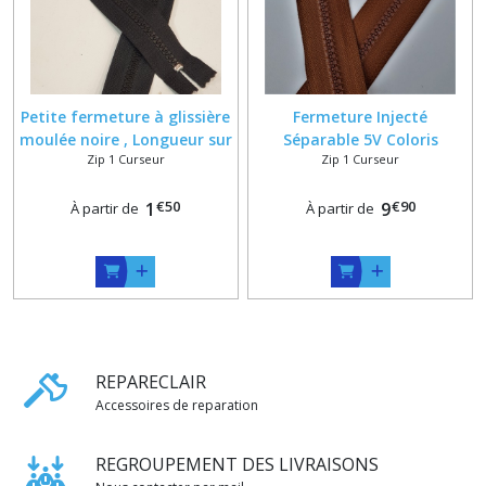
Petite fermeture à glissière
Fermeture Injecté
moulée noire , Longueur sur
Séparable 5V Coloris
Zip 1 Curseur
Zip 1 Curseur
mesure , 10 cm , 11 cm , 12
Noisette Classique ou
cm , 13 m , 14 cm , 15 cm ,
Réversible sur mesure maxi
€
50
€
90
16 cm , 17 cm , 18 cm ,
1
80 cm
9
À partir de
À partir de
REPARECLAIR
Accessoires de reparation
REGROUPEMENT DES LIVRAISONS