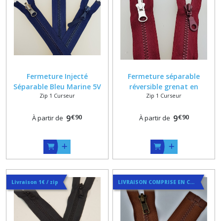
Fermeture Injecté
Fermeture séparable
Séparable Bleu Marine 5V
réversible grenat en
Zip 1 Curseur
Zip 1 Curseur
Classique ou Réversible sur
Plastique Injecté 6 mm sur
Mesure Maxi 80 cm
Mesure
€
90
€
90
9
9
À partir de
À partir de
Livraison 1€ / zip
LIVRAISON COMPRISE EN COURRIER SUIVI