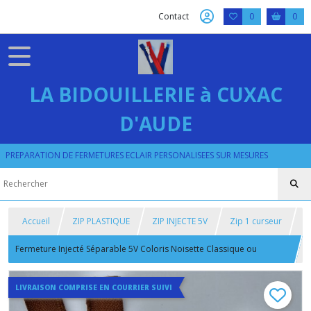
Contact
0
0
LA BIDOUILLERIE à CUXAC
D'AUDE
PREPARATION DE FERMETURES ECLAIR PERSONALISEES SUR MESURES
Accueil
ZIP PLASTIQUE
ZIP INJECTE 5V
Zip 1 curseur
Fermeture Injecté Séparable 5V Coloris Noisette Classique ou
Réversible sur mesure maxi 80 cm
LIVRAISON COMPRISE EN COURRIER SUIVI