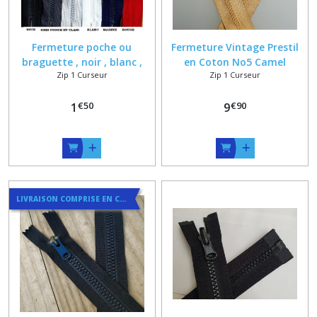
Fermeture poche ou
Fermeture Vintage Prestil
braguette , noir , blanc ,
en Coton No5 Camel
Zip 1 Curseur
Zip 1 Curseur
rouge , marine , gris , kaki ,
Séparable sur Mesure
Longueur sur mesure de 5 à
jusqu'à 50 cm
€
50
€
90
18 cm
1
9
LIVRAISON COMPRISE EN COURRIER SUIVI