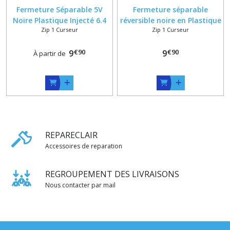
Fermeture Séparable 5V
Fermeture séparable
Noire Plastique Injecté 6.4
réversible noire en Plastique
Zip 1 Curseur
Zip 1 Curseur
mm sur Mesure jusqu'à 55
Injecté 6 mm sur Mesure
cm
€
90
€
90
9
9
À partir de
REPARECLAIR
Accessoires de reparation
REGROUPEMENT DES LIVRAISONS
Nous contacter par mail