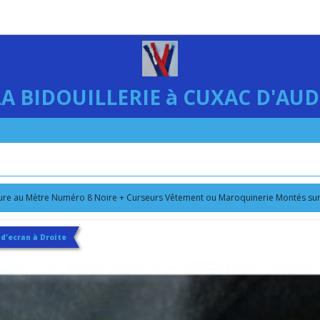
LA BIDOUILLERIE à CUXAC D'AUD
re au Mètre Numéro 8 Noire + Curseurs Vêtement ou Maroquinerie Montés sur 
 d'ecran à Droite