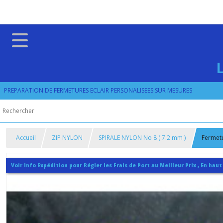
PREPARATION DE FERMETURES ECLAIR PERSONALISEES SUR MESURES
Accueil
ZIP NYLON
SPIRALE NYLON No 8 ( 7.2 mm )
Fermetu
Voir Info Expédition pour Régler les Frais de Port au Meilleur Prix , En haut