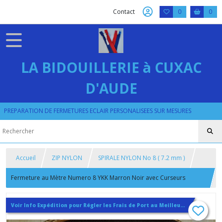
Contact
0
0
LA BIDOUILLERIE à CUXAC
D'AUDE
PREPARATION DE FERMETURES ECLAIR PERSONALISEES SUR MESURES
Accueil
ZIP NYLON
SPIRALE NYLON No 8 ( 7.2 mm )
Fermeture au Mètre Numero 8 YKK Marron Noir avec Curseurs
Autolocks et Arrêts
Voir Info Expédition pour Régler les Frais de Port au Meilleur Prix , En haut d'ecran à Droite