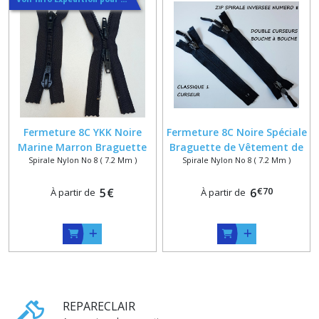
Fermeture 8C YKK Noire
Fermeture 8C Noire Spéciale
Marine Marron Braguette
Braguette de Vêtement de
Spirale Nylon No 8 ( 7.2 Mm )
Spirale Nylon No 8 ( 7.2 Mm )
sur Mesure , 1 curseur ou 2
Travail sur Mesure Jusqu'à
curseurs bouche à bouche
25 cm
€
70
5
€
6
À partir de
À partir de
REPARECLAIR