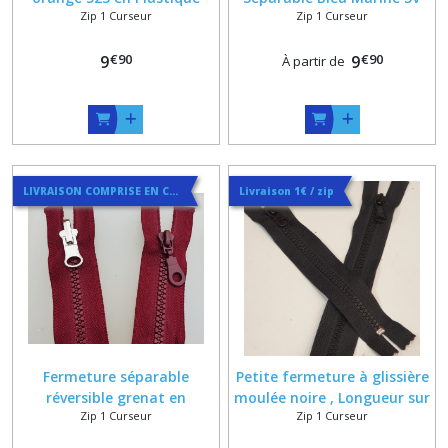
Zip 1 Curseur
Zip 1 Curseur
Injecté 6 mm sur Mesure
Classique ou Réversible sur
option cordon et reversible
Mesure Maxi 80 cm
€
90
€
90
9
9
À partir de
LIVRAISON COMPRISE EN COURRIER SUIVI
Livraison 1€ / zip
Fermeture séparable
Petite fermeture à glissière
réversible grenat en
moulée noire , Longueur sur
Zip 1 Curseur
Zip 1 Curseur
Plastique Injecté 6 mm sur
mesure , 10 cm , 11 cm , 12
Mesure
cm , 13 m , 14 cm , 15 cm ,