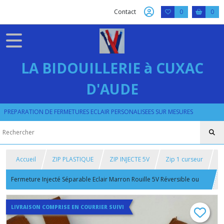
Contact
0
0
LA BIDOUILLERIE à CUXAC
D'AUDE
PREPARATION DE FERMETURES ECLAIR PERSONALISEES SUR MESURES
Accueil
ZIP PLASTIQUE
ZIP INJECTE 5V
Zip 1 curseur
Fermeture Injecté Séparable Eclair Marron Rouille 5V Réversible ou
Classique
LIVRAISON COMPRISE EN COURRIER SUIVI