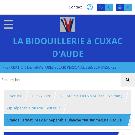
Contact
0
0
LA BIDOUILLERIE à CUXAC
D'AUDE
PREPARATION DE FERMETURES ECLAIR PERSONALISEES SUR MESURES
Accueil
ZIP NYLON
SPIRALE NYLON No 5C YKK ( 6.5 mm )
Zip séparable ou fixe 1 curseur
Grande Fermeture Eclair Séparable Blanche YKK sur mesure jusqu a
280 cm