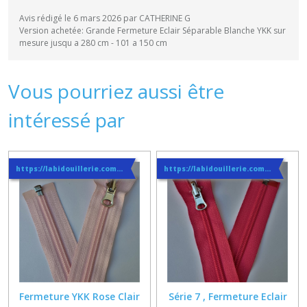
Avis rédigé le 6 mars 2026 par CATHERINE G
Version achetée: Grande Fermeture Eclair Séparable Blanche YKK sur
mesure jusqu a 280 cm - 101 a 150 cm
Vous pourriez aussi être
intéressé par
https://labidouillerie.com/page/356991-INFO-SUR-LES-LIVRAISONS.html
https://labidouillerie.com/page/356991-INFO-SUR-LES-LIVRAISONS.html
Fermeture YKK Rose Clair
Série 7 , Fermeture Eclair