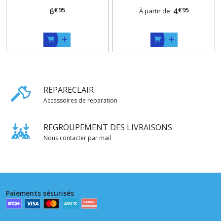
Argenté , Longueur maxi
€
95
€
95
6
sur mesure 35 CM ,
4
À partir de
REPARECLAIR
Accessoires de reparation
REGROUPEMENT DES LIVRAISONS
Nous contacter par mail
Paiements sécurisés