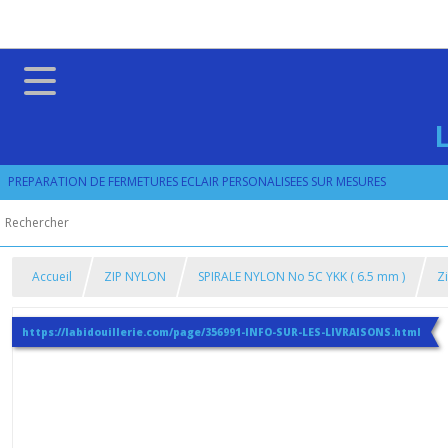
PREPARATION DE FERMETURES ECLAIR PERSONALISEES SUR MESURES
Accueil
ZIP NYLON
SPIRALE NYLON No 5C YKK ( 6.5 mm )
Z
https://labidouillerie.com/page/356991-INFO-SUR-LES-LIVRAISONS.html