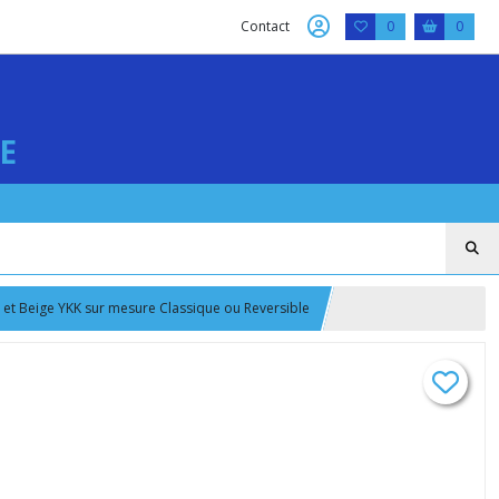
Contact
0
0
E
u et Beige YKK sur mesure Classique ou Reversible