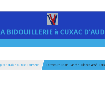
LA BIDOUILLERIE à CUXAC D'AUD
ip séparable ou fixe 1 curseur
Fermeture Eclair Blanche , Blanc Cassé , Ecr