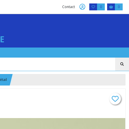
Contact
0
0
E
étail