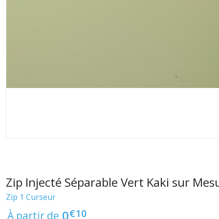
Zip Injecté Séparable Vert Kaki sur Mes
Zip 1 Curseur
€
10
0
À partir de