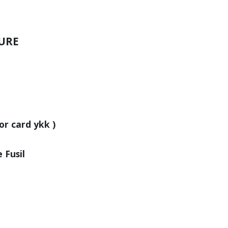
SURE
or card ykk )
 Fusil