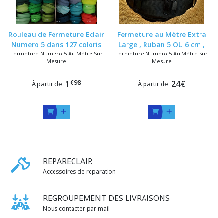
Rouleau de Fermeture Eclair
Fermeture au Mètre Extra
Numero 5 dans 127 coloris
Large , Ruban 5 OU 6 cm ,
Fermeture Numero 5 Au Mètre Sur
Fermeture Numero 5 Au Mètre Sur
Glissiere Nylon 6 mm Noir +
Mesure
Mesure
Curseurs Renforcés
€
98
1
24
€
À partir de
À partir de
REPARECLAIR
Accessoires de reparation
REGROUPEMENT DES LIVRAISONS
Nous contacter par mail