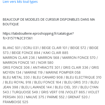
Lien vers kits tout types
BEAUCOUP DE MODELES DE CURSEUR DISPONIBLES DANS MA
BOUTIQUE
https://labidouillerie.eproshopping.fr/catalogue?
fc=31571%2C31561
BLANC 501 / ECRU 031 / BEIGE CLAIR 101 / BEIGE 572 / BEIGE
573 / BEIGE FONCE 894 / KAKI CLAIR 885
MARRON CLAIR 236 / MARRON 568 / MARRON FONCE 570 /
MARRON FONCE 141 / NOIR 580
GRIS FONCE 306 / ANTHRACITE 301 / G
RIS CLAIR 336 / GRIS
MOYEN 134 / MARINE 119 / MARINE POMPIER 058
BLEU METAL 330 / B
LEU CANARD 908 / BLEU ELECTRIQUE 310
/ BLEU ROYAL 918 / BLEU FONCE 164 / BLEU GRIS 313 /
BLEU
JEAN 398 / BLEU LAVANDE 144 / BLEU CIEL 351 / BLEU CYAN
543 / TURQUOISE 549 / GRIS VERT 018 /
VIOLET 865 / VIOLET
PERSAN 303 / MAUVE 375 / PARME 552 / GRENAT 520 /
FRAMBOISE 525