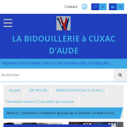
Contact
0
0
LA BIDOUILLERIE à CUXAC
D'AUDE
PREPARATION DE FERMETURES ECLAIR PERSONALISEES SUR MESURES
Accueil
ZIP NYLON
SPIRALE NYLON No 5 ( 6 mm )
Fermeture numero 5 au mètre sur mesure
Série 22 , Fermeture à Glissiere Special Sac à Double Curseurs Gros
Anneaux Argentés , Sur Mesure