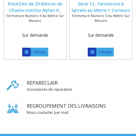
ROULEAU de 25 Metres de
Série 12 , Fermeture à
Chaine continu Nylon 6 ,
Spirale au Metre + Curseurs
Fermeture Numero 5 Au Mètre Sur
Fermeture Numero 5 Au Mètre Sur
Fermeture au mètre
argenté , doré , bronze ,
Mesure
Mesure
numero 5 , 71 Coloris au
canon , cuivre , vieux nickel ,
choix
127 COLORIS
Sur demande
Sur demande
Détails
Détails
REPARECLAIR
Accessoires de reparation
REGROUPEMENT DES LIVRAISONS
Nous contacter par mail