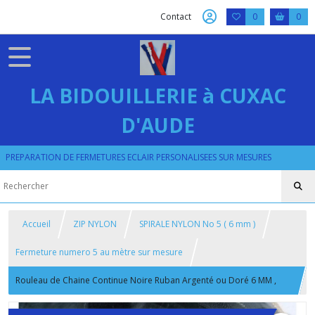
Contact
0
0
LA BIDOUILLERIE à CUXAC
D'AUDE
PREPARATION DE FERMETURES ECLAIR PERSONALISEES SUR MESURES
Accueil
ZIP NYLON
SPIRALE NYLON No 5 ( 6 mm )
Fermeture numero 5 au mètre sur mesure
Rouleau de Chaine Continue Noire Ruban Argenté ou Doré 6 MM ,
Fermeture a Glissiere au Metre Numero 5