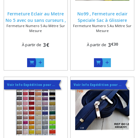
Fermeture Eclair au Metre
No99 , Fermeture eclair
No 5 avec ou sans curseurs ,
Speciale Sac à Glissiere
Fermeture Numero 5 Au Mètre Sur
Fermeture Numero 5 Au Mètre Sur
Bleu , Blanc , Rouge , Jaune ,
Nylon Spirale 6 mm sur
Mesure
Mesure
Noir , Vert , Marine ,
Mesure 80 cm maxi
Bordeaux , Ecru , Gris
€
30
3
€
3
À partir de
À partir de
Voir Info Expédition pour Régler les Frais de Port au Meilleur Prix , En haut d'ecran à Droite
Voir Info Expédition pour Régler les Frais de Port au Meilleur Prix , En haut d'ecran à Droite