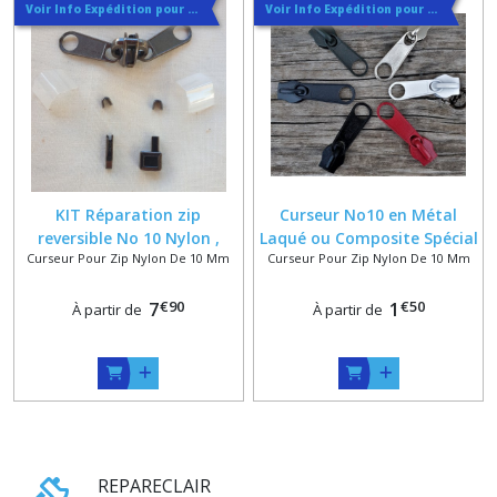
Voir Info Expédition pour Régler les Frais de Port au Meilleur Prix , En haut d'ecran à Droite
Voir Info Expédition pour Régler les Frais de Port au Meilleur Prix , En haut d'ecran à Droite
KIT Réparation zip
Curseur No10 en Métal
reversible No 10 Nylon ,
Laqué ou Composite Spécial
Curseur Pour Zip Nylon De 10 Mm
Curseur Pour Zip Nylon De 10 Mm
Curseur + Boitier +
ZIP Spiralé Nylon rouge
Manchon + Arrets + Renfort
blanc noir gris kaki
€
90
€
50
7
1
À partir de
À partir de
REPARECLAIR