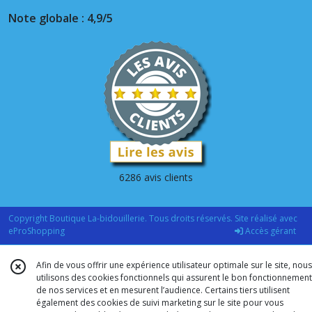
Note globale : 4,9/5
6286 avis clients
Copyright Boutique La-bidouillerie. Tous droits réservés. Site réalisé avec
eProShopping
Accès gérant
Afin de vous offrir une expérience utilisateur optimale sur le site, nous
utilisons des cookies fonctionnels qui assurent le bon fonctionnement
de nos services et en mesurent l’audience. Certains tiers utilisent
également des cookies de suivi marketing sur le site pour vous