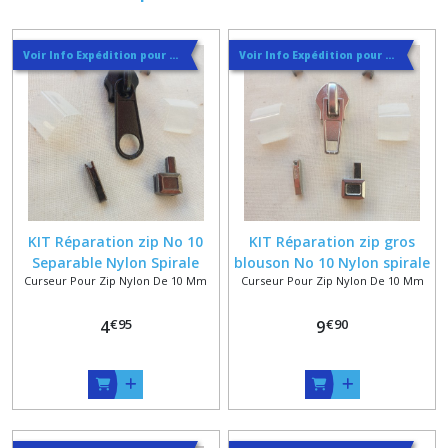
Voir Info Expédition pour Régler les Frais de Port au Meilleur Prix , En haut d'ecran à Droite
Voir Info Expédition pour Régler les Frais de Port au Meilleur Prix , En haut d'ecran à Droite
KIT Réparation zip No 10
KIT Réparation zip gros
Separable Nylon Spirale
blouson No 10 Nylon spirale
Curseur Pour Zip Nylon De 10 Mm
Curseur Pour Zip Nylon De 10 Mm
, Curseur + Boitier +
Manchon + Arrets +
€
95
€
90
4
Renforts et Pointe à sertir
9