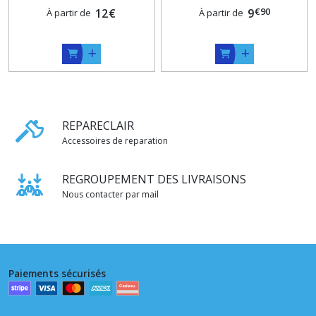
€
90
ou kaki
12
€
gris ou kaki
9
À partir de
À partir de
REPARECLAIR
Accessoires de reparation
REGROUPEMENT DES LIVRAISONS
Nous contacter par mail
Paiements sécurisés