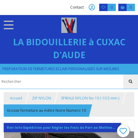
Contact
0
0
LA BIDOUILLERIE à CUXAC
D'AUDE
PREPARATION DE FERMETURES ECLAIR PERSONALISEES SUR MESURES
Accueil
ZIP NYLON
SPIRALE NYLON No 10 ( 10.5 mm )
Grosse fermeture au mètre Noire Numero 10
Voir Info Expédition pour Régler les Frais de Port au Meilleur Prix , En haut d'ecran à Droite